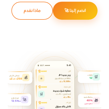
انضم إلينا 🚀
ماذا نقدم
9:41
●●●●
WiFi
🔋
✨
الآن
ربح جديد! 🎉
إجمالي الأرباح
طلبيات
💰
🛒
250+ د.ك
⭐
12
مكافأة من سلة التسوق
+15,500 د.ك
قبل دقيقة
عملية شراء جديدة
🛒
أحمد أشاري — 45 د.ك
+45 د.ك
مكافأة خاصة
نمو شهري
🚀
🎁
40%
⚡
+12.5%
قبل ٣د.
خصم حصري
كاش باك محوّل